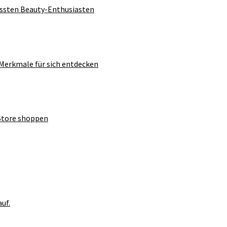
ussten Beauty-Enthusiasten
 Merkmale für sich entdecken
-Store shoppen
uf.