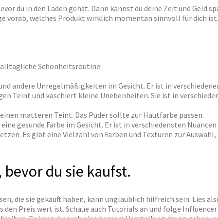
 bevor du in den Laden gehst. Dann kannst du deine Zeit und Geld s
ge vorab, welches Produkt wirklich momentan sinnvoll für dich ist
 alltägliche Schönheitsroutine:
und andere Unregelmäßigkeiten im Gesicht. Er ist in verschiedene
n Teint und kaschiert kleine Unebenheiten. Sie ist in verschiede
 einen matteren Teint. Das Puder sollte zur Hautfarbe passen.
ür eine gesunde Farbe im Gesicht. Er ist in verschiedensten Nuancen
tzen. Es gibt eine Vielzahl von Farben und Texturen zur Auswahl, 
 bevor du sie kaufst.
 die sie gekauft haben, kann unglaublich hilfreich sein. Lies al
es den Preis wert ist. Schaue auch Tutorials an und folge Influence