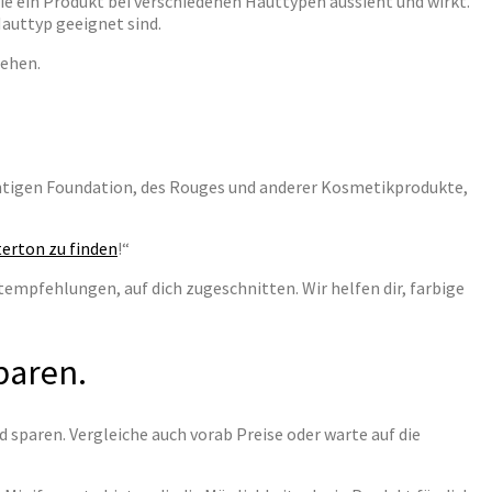
e ein Produkt bei verschiedenen Hauttypen aussieht und wirkt.
 Hauttyp geeignet sind.
richtigen Foundation, des Rouges und anderer Kosmetikprodukte,
erton zu finden
!“
empfehlungen, auf dich zugeschnitten. Wir helfen dir, farbige
paren.
d sparen. Vergleiche auch vorab Preise oder warte auf die